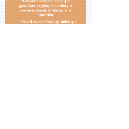
"I- Beams" dobles y únicos que
garantizan la rigidez de torsión y la
precisión durante la fabricación e
instalación.
"Round counter flashing" único que
reduce la saliente aproximadamente 6¨
en los diámetros más pequeños.
Fabricado en equipo CNC para
garantizar las más estrictas tolerencias.
Manufacturado en una variedad de
aleaciones de aluminio y acero
inoxidable que mediante procesos de
aseguramiento de calidad garantizan el
producto.
2020 VACONO EN MÉXICO / CIM
MAQUILAS INDUSTRIALES S.A de C.V.
Aviso de privacidad